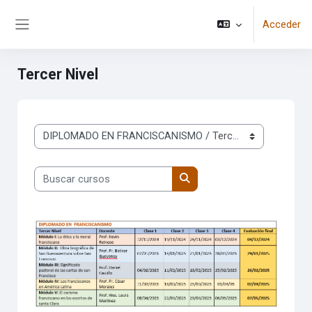
Salta al contenido principal
Acceder
Panel lateral
Tercer Nivel
Categorías
Buscar cursos
Buscar cursos