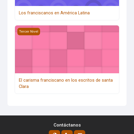
Los franciscanos en América Latina
El carisma franciscano en los escritos de santa Clara
Tercer Nivel
El carisma franciscano en los escritos de santa
Clara
Contáctanos