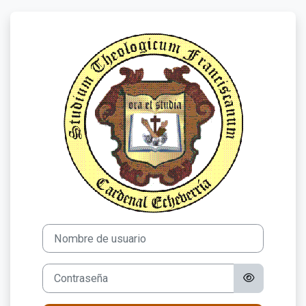
Salta al contenido principal
Entrar a FACU
Nombre de usuario
Contraseña