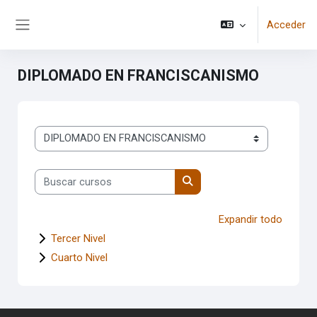
Salta al contenido principal
Acceder
Panel lateral
DIPLOMADO EN FRANCISCANISMO
Categorías
Buscar cursos
Buscar cursos
Expandir todo
Tercer Nivel
Cuarto Nivel