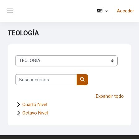
Salta al contenido principal
Acceder
Panel lateral
TEOLOGÍA
Categorías
Buscar cursos
Buscar cursos
Expandir todo
Cuarto Nivel
Octavo Nivel