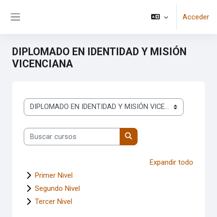
Salta al contenido principal
Acceder
Panel lateral
DIPLOMADO EN IDENTIDAD Y MISIÓN
VICENCIANA
Categorías
Buscar cursos
Buscar cursos
Expandir todo
Primer Nivel
Segundo Nivel
Tercer Nivel